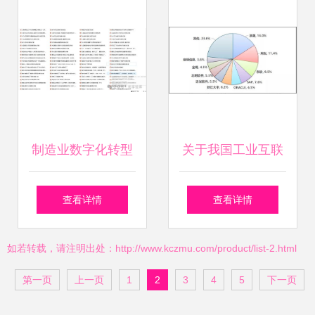
（第53期） 数据服
来
务驱动的智能跃迁
制造业数字化转型
关于我国工业互联
从咨询到落地的全
网创新发展的战略
查看详情
查看详情
面解决方案与实践
思考 以数据服务为
如若转载，请注明出处：http://www.kczmu.com/product/list-2.html
核心驱动
第一页
上一页
1
2
3
4
5
下一页