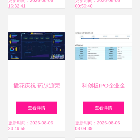
与工业互联网数据
工业互联网大梁
更新时间：2026-08-06
更新时间：2026-08-06
16:32:41
00:50:40
服务成为核心引擎
撒花庆祝 药脉通荣
科创板IPO企业金
获浙江省创新企业
山软件更新一季度
查看详情
查看详情
100强，专注工业
财务数据 互联网推
更新时间：2026-08-06
更新时间：2026-08-06
23:49:55
08:04:39