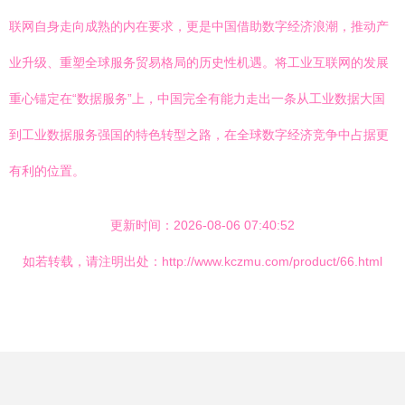
联网自身走向成熟的内在要求，更是中国借助数字经济浪潮，推动产
业升级、重塑全球服务贸易格局的历史性机遇。将工业互联网的发展
重心锚定在“数据服务”上，中国完全有能力走出一条从工业数据大国
到工业数据服务强国的特色转型之路，在全球数字经济竞争中占据更
有利的位置。
更新时间：2026-08-06 07:40:52
如若转载，请注明出处：http://www.kczmu.com/product/66.html