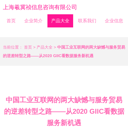
上海羲冀祯信息咨询有限公司
首页
企业简介
产品大全
联系我们
企业信息
当前位置：
首页
>
产品大全
>
中国工业互联网的两大缺憾与服务贸易
的逆差转型之路——从2020 GIIC看数据服务新机遇
中国工业互联网的两大缺憾与服务贸易
的逆差转型之路——从2020 GIIC看数据
服务新机遇