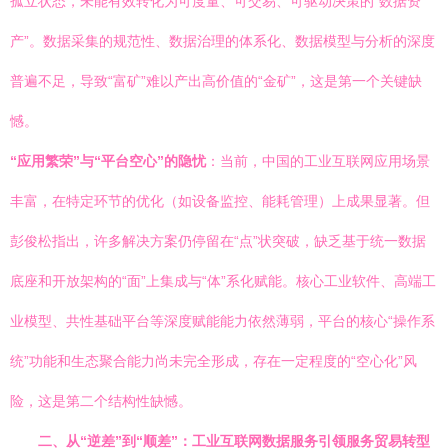
孤立状态，未能有效转化为可度量、可交易、可驱动决策的“数据资
产”。数据采集的规范性、数据治理的体系化、数据模型与分析的深度
普遍不足，导致“富矿”难以产出高价值的“金矿”，这是第一个关键缺
憾。
“应用繁荣”与“平台空心”的隐忧
：当前，中国的工业互联网应用场景
丰富，在特定环节的优化（如设备监控、能耗管理）上成果显著。但
彭俊松指出，许多解决方案仍停留在“点”状突破，缺乏基于统一数据
底座和开放架构的“面”上集成与“体”系化赋能。核心工业软件、高端工
业模型、共性基础平台等深度赋能能力依然薄弱，平台的核心“操作系
统”功能和生态聚合能力尚未完全形成，存在一定程度的“空心化”风
险，这是第二个结构性缺憾。
二、从“逆差”到“顺差”：工业互联网数据服务引领服务贸易转型