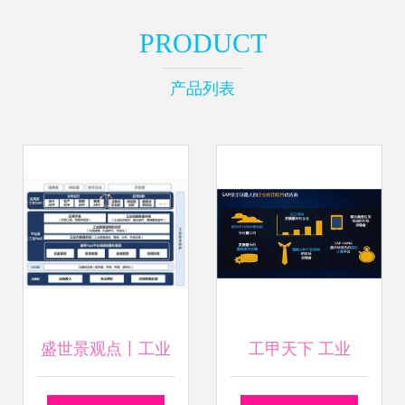
PRODUCT
产品列表
盛世景观点丨工业
工甲天下 工业
互联网行业浅析 聚
4.0、中国制造