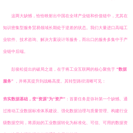
这两大缺憾，恰恰映射出中国在全球产业链和价值链中，尤其在
知识密集型服务贸易领域长期处于逆差的状态。我们大量进口高端工
业软件、技术咨询、解决方案设计等服务，而出口的服务多集中于产
业链中后端。
彭俊松提出的破局之道，在于将工业互联网的核心聚焦于
“数据
服务”
，并将其提升到战略高度。其转型路径清晰可见：
夯实数据基础，变“资源”为“资产”
：首要任务是弥补第一个缺憾。通
过推动工业数据标准体系建设、强化数据治理与质量管理、构建行业
级数据空间，将原始的工业数据转化为标准化、可信、可用的数据资