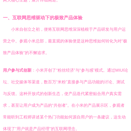
两大核心主题，展开详细阐述。
一、互联网思维驱动下的极致产品体验
小米自创立之初，便将互联网思维深深植根于产品研发与用户运
营之中。参观小米总部，最直观的体验便是这种思维如何转化为对“极
致产品体验”的不懈追求。
用户参与式创新
：小米开创了“粉丝经济”与“参与感”模式。通过MIUI论
坛、社交媒体等渠道，数百万“米粉”直接参与产品功能的讨论、测试
与反馈。这种开放式的创新生态，使产品迭代紧密贴合用户真实需
求，甚至让用户成为产品的“共创者”。在小米的产品展示区，参观者
常能听到工程师讲述某个热门功能如何源自用户的一条建议，这生动
体现了“用户就是产品经理”的互联网理念。