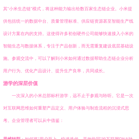
其“小米生态链”模式，将这种能力输出给数百家生态链企业。小米提
供包括统一的数据中台、质量管理标准、供应链资源甚至智能生产线
设计方案在内的支持。这使得许多初创硬件公司能够快速接入小米的
智能生态与数据体系，专注于产品创新，而无需重复建设底层基础设
施。参观交流中，可以了解到小米如何通过数据帮助生态链企业分析
用户行为、优化产品设计、提升生产良率，共同成长。
游学的深层价值
一次深入的小米总部标杆游学，远不止于参观与聆听。它是一次
对互联网思维如何重塑产品定义、用户体验与制造流程的沉浸式思
考。企业管理者可以从中借鉴：