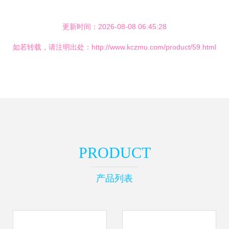
更新时间：2026-08-08 06:45:28
如若转载，请注明出处：http://www.kczmu.com/product/59.html
PRODUCT
产品列表