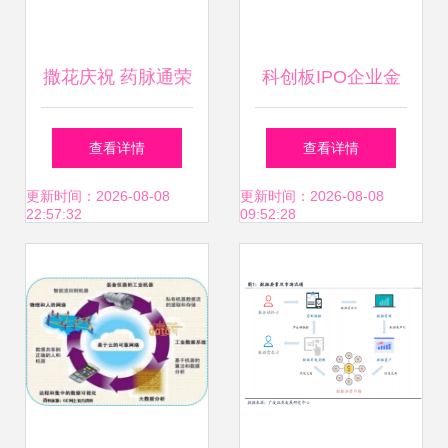
撒花庆祝 药脉通荣
科创板IPO企业金
获浙江省创新企业
山软件更新一季度
查看详情
查看详情
100强，专注工业
财务数据 互联网推
更新时间：2026-08-08
更新时间：2026-08-08
22:57:32
09:52:28
互联网数据服务
广业务与工业互联
网服务并进