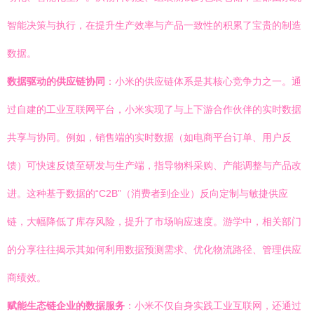
智能决策与执行，在提升生产效率与产品一致性的积累了宝贵的制造
数据。
数据驱动的供应链协同
：小米的供应链体系是其核心竞争力之一。通
过自建的工业互联网平台，小米实现了与上下游合作伙伴的实时数据
共享与协同。例如，销售端的实时数据（如电商平台订单、用户反
馈）可快速反馈至研发与生产端，指导物料采购、产能调整与产品改
进。这种基于数据的“C2B”（消费者到企业）反向定制与敏捷供应
链，大幅降低了库存风险，提升了市场响应速度。游学中，相关部门
的分享往往揭示其如何利用数据预测需求、优化物流路径、管理供应
商绩效。
赋能生态链企业的数据服务
：小米不仅自身实践工业互联网，还通过